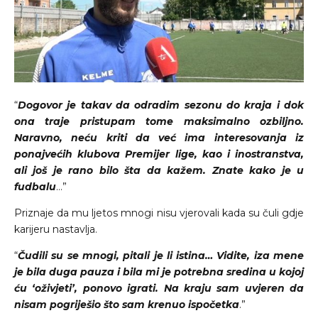
“
Dogovor je takav da odradim sezonu do kraja i dok
ona traje pristupam tome maksimalno ozbiljno.
Naravno, neću kriti da već ima interesovanja iz
ponajvećih klubova Premijer lige, kao i inostranstva,
ali još je rano bilo šta da kažem. Znate kako je u
fudbalu
…”
Priznaje da mu ljetos mnogi nisu vjerovali kada su čuli gdje
karijeru nastavlja.
“
Čudili su se mnogi, pitali je li istina… Vidite, iza mene
je bila duga pauza i bila mi je potrebna sredina u kojoj
ću ‘oživjeti’, ponovo igrati. Na kraju sam uvjeren da
nisam pogriješio što sam krenuo ispočetka
.”