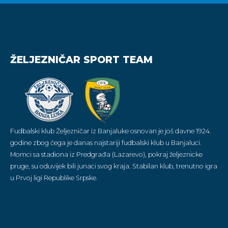
ŽELJEZNIČAR SPORT TEAM
Fudbalski klub Željezničar iz Banjaluke osnovan je još davne 1924.
godine zbog čega je danas najstariji fudbalski klub u Banjaluci.
Momci sa stadiona iz Predgrađa (Lazarevo), pokraj željeznicke
pruge, su oduvijek bili junaci svog kraja. Stabilan klub, trenutno igra
u Prvoj ligi Republike Srpske.