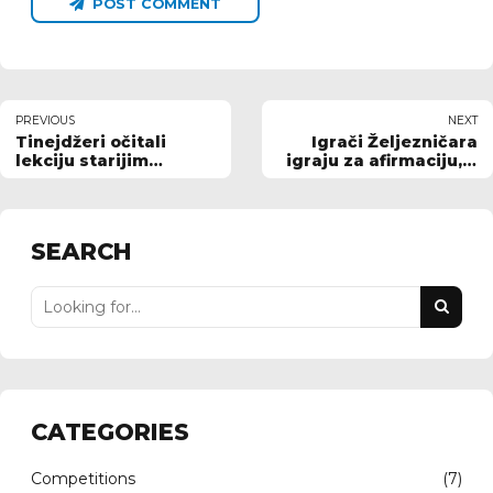
POST COMMENT
PREVIOUS
NEXT
Tinejdžeri očitali
Igrači Željezničara
lekciju starijim
igraju za afirmaciju, a
kolegama
napravili čudo
SEARCH
CATEGORIES
Competitions
(7)