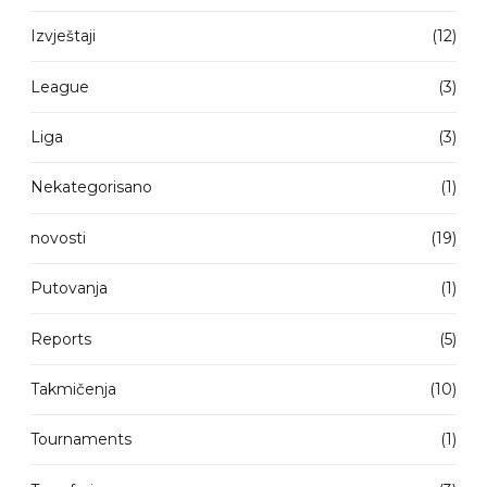
Izvještaji
(12)
League
(3)
Liga
(3)
Nekategorisano
(1)
novosti
(19)
Putovanja
(1)
Reports
(5)
Takmičenja
(10)
Tournaments
(1)