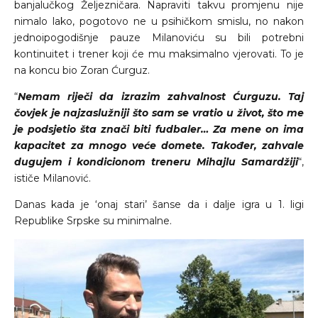
banjalučkog Željezničara. Napraviti takvu promjenu nije
nimalo lako, pogotovo ne u psihičkom smislu, no nakon
jednoipogodišnje pauze Milanoviću su bili potrebni
kontinuitet i trener koji će mu maksimalno vjerovati. To je
na koncu bio Zoran Ćurguz.
“
Nemam riječi da izrazim zahvalnost Ćurguzu. Taj
čovjek je najzaslužniji što sam se vratio u život, što me
je podsjetio šta znači biti fudbaler… Za mene on ima
kapacitet za mnogo veće domete. Također, zahvale
dugujem i kondicionom treneru Mihajlu Samardžiji
“,
ističe Milanović.
Danas kada je ‘onaj stari’ šanse da i dalje igra u 1. ligi
Republike Srpske su minimalne.