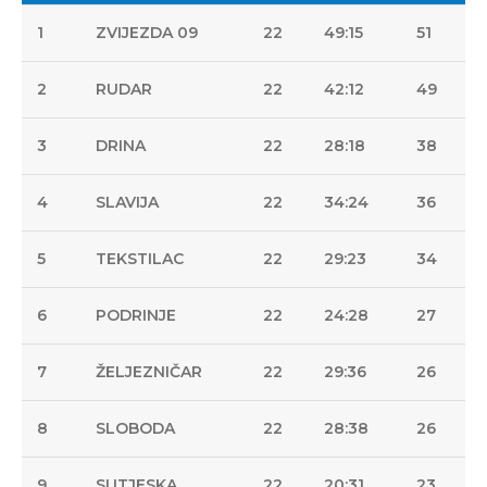
7
8
1
ZVIJEZDA 09
22
49:15
51
8
9
2
RUDAR
22
42:12
49
9
0
0
3
DRINA
22
28:18
38
4
SLAVIJA
22
34:24
36
5
TEKSTILAC
22
29:23
34
6
PODRINJE
22
24:28
27
7
ŽELJEZNIČAR
22
29:36
26
8
SLOBODA
22
28:38
26
9
SUTJESKA
22
20:31
23