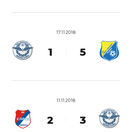
0
4
3
1
5
4
2
6
5
3
7
6
17.11.2018
0
4
8
7
1
5
9
8
2
6
0
9
3
7
0
4
8
0
5
9
0
1
6
0
11.11.2018
1
2
7
2
3
8
3
4