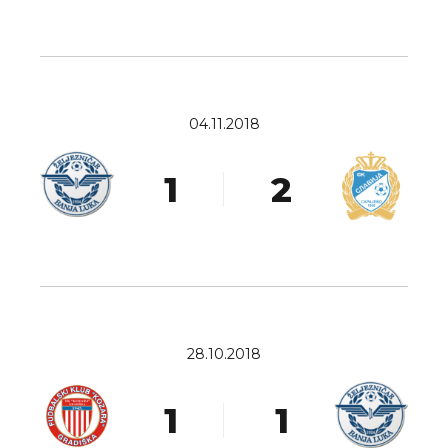
9
4
5
0
5
6
6
7
0
7
8
04.11.2018
0
1
8
9
1
2
9
0
2
3
0
3
4
4
5
0
0
5
6
1
1
6
7
28.10.2018
2
2
0
0
7
8
3
3
1
1
8
9
4
4