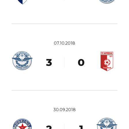
4
4
5
5
6
6
0
7
7
1
8
8
07.10.2018
2
9
9
3
0
0
4
5
6
0
7
1
0
8
30.09.2018
2
1
0
9
3
2
1