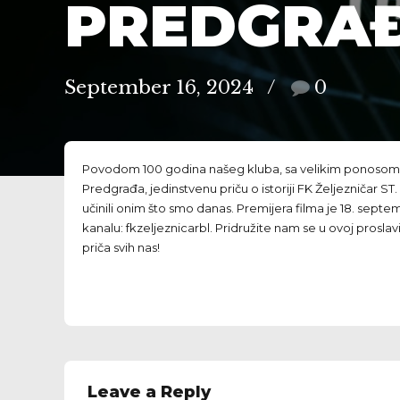
PREDGRA
September 16, 2024
0
Povodom 100 godina našeg kluba, sa velikim ponosom va
Predgrađa, jedinstvenu priču o istoriji FK Željezničar S
učinili onim što smo danas. Premijera filma je 18. sep
kanalu: fkzeljeznicarbl. Pridružite nam se u ovoj proslavi 
priča svih nas!
Leave a Reply