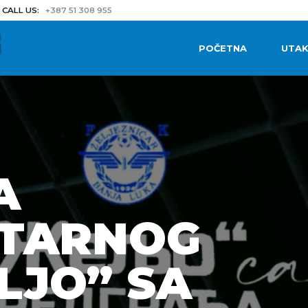
CALL US:
+387 51 308 955
POČETNA
UTAK
A
TARNOG
ELJO” SA