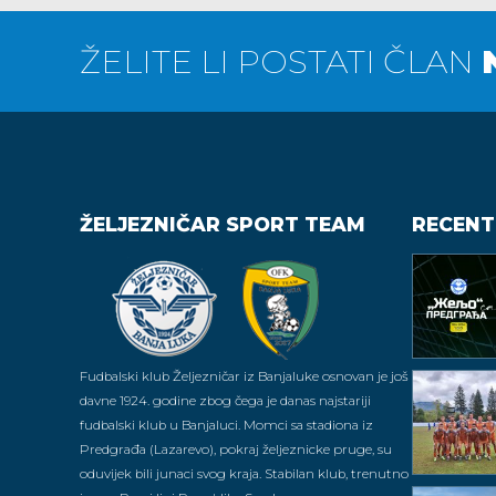
ŽELITE LI POSTATI ČLAN
ŽELJEZNIČAR SPORT TEAM
RECENT
Fudbalski klub Željezničar iz Banjaluke osnovan je još
davne 1924. godine zbog čega je danas najstariji
fudbalski klub u Banjaluci. Momci sa stadiona iz
Predgrađa (Lazarevo), pokraj željeznicke pruge, su
oduvijek bili junaci svog kraja. Stabilan klub, trenutno