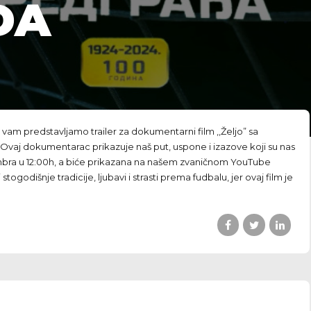
ĐA
m predstavljamo trailer za dokumentarni film ,,Željo” sa
T. Ovaj dokumentarac prikazuje naš put, uspone i izazove koji su nas
tembra u 12:00h, a biće prikazana na našem zvaničnom YouTube
stogodišnje tradicije, ljubavi i strasti prema fudbalu, jer ovaj film je