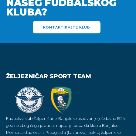
NAŠEG FUDBALSKOG
KLUBA?
KONTAKTIRAJTE KLUB
ŽELJEZNIČAR SPORT TEAM
Fudbalski klub Željezničar iz Banjaluke osnovan je još davne 1924.
godine zbog čega je danas najstariji fudbalski klub u Banjaluci.
Momci sa stadiona iz Predgrađa (Lazarevo), pokraj željeznicke