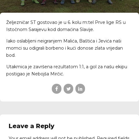
Željezničar ST gostovao je u 6. kolu m:tel Prve lige RS u
Istočnom Sarajevu kod domaćina Slavije.
Iako oslabljeni neigranjem Malića, Baštića i Jevića naši
momci su odigrali borbeno i kući donose zlata vrijedan
bod.
Utakmica je završena rezultatom 1:1, a gol za našu ekipu
postigao je Nebojša Mirčić.
Leave a Reply
Your email address will not be published. Required fields