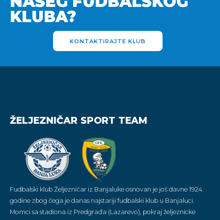
NAŠEG FUDBALSKOG
KLUBA?
KONTAKTIRAJTE KLUB
ŽELJEZNIČAR SPORT TEAM
Fudbalski klub Željezničar iz Banjaluke osnovan je još davne 1924.
godine zbog čega je danas najstariji fudbalski klub u Banjaluci.
Momci sa stadiona iz Predgrađa (Lazarevo), pokraj željeznicke