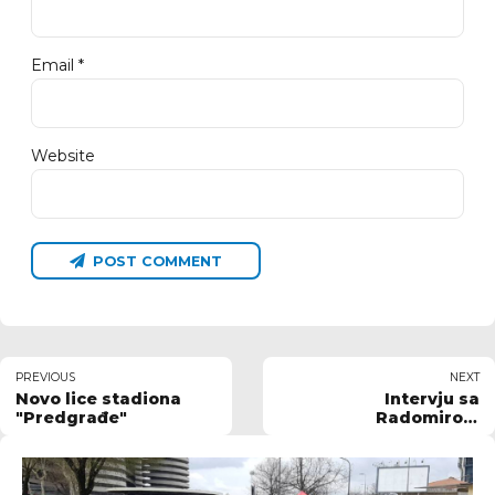
Email *
Website
POST COMMENT
PREVIOUS
NEXT
Novo lice stadiona
Intervju sa
"Predgrađe"
Radomirom
Popovićem,
direktorom kluba