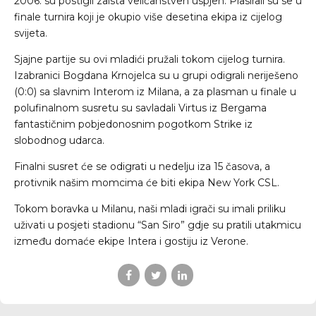
2006. su postigli zaista veličanstven uspjeh. Plasirali su se u
finale turnira koji je okupio više desetina ekipa iz cijelog
svijeta.
Sjajne partije su ovi mladići pružali tokom cijelog turnira.
Izabranici Bogdana Krnojelca su u grupi odigrali neriješeno
(0:0) sa slavnim Interom iz Milana, a za plasman u finale u
polufinalnom susretu su savladali Virtus iz Bergama
fantastičnim pobjedonosnim pogotkom Strike iz
slobodnog udarca.
Finalni susret će se odigrati u nedelju iza 15 časova, a
protivnik našim momcima će biti ekipa New York CSL.
Tokom boravka u Milanu, naši mladi igrači su imali priliku
uživati u posjeti stadionu “San Siro” gdje su pratili utakmicu
između domaće ekipe Intera i gostiju iz Verone.