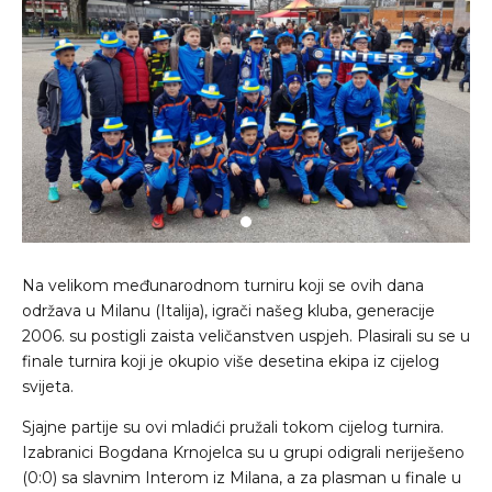
Na velikom međunarodnom turniru koji se ovih dana
održava u Milanu (Italija), igrači našeg kluba, generacije
2006. su postigli zaista veličanstven uspjeh. Plasirali su se u
finale turnira koji je okupio više desetina ekipa iz cijelog
svijeta.
Sjajne partije su ovi mladići pružali tokom cijelog turnira.
Izabranici Bogdana Krnojelca su u grupi odigrali neriješeno
(0:0) sa slavnim Interom iz Milana, a za plasman u finale u