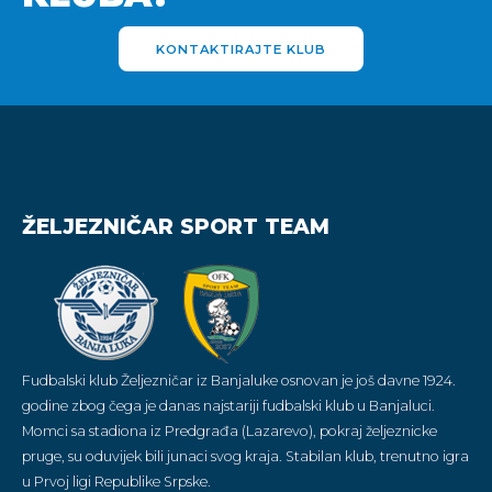
KONTAKTIRAJTE KLUB
ŽELJEZNIČAR SPORT TEAM
Fudbalski klub Željezničar iz Banjaluke osnovan je još davne 1924.
godine zbog čega je danas najstariji fudbalski klub u Banjaluci.
Momci sa stadiona iz Predgrađa (Lazarevo), pokraj željeznicke
pruge, su oduvijek bili junaci svog kraja. Stabilan klub, trenutno igra
u Prvoj ligi Republike Srpske.