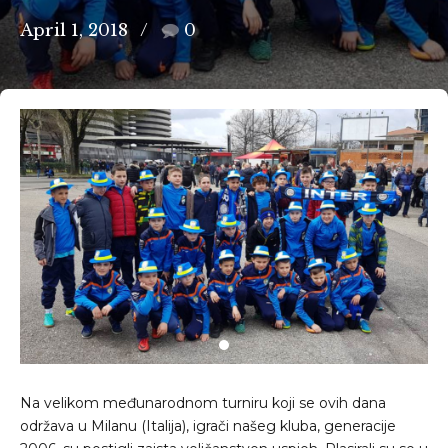
April 1, 2018
0
Na velikom međunarodnom turniru koji se ovih dana
održava u Milanu (Italija), igrači našeg kluba, generacije