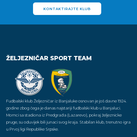
KONTAKTIRAJTE KLUB
ŽELJEZNIČAR SPORT TEAM
Fudbalski klub Željezničar iz Banjaluke osnovan je još davne 1924.
godine zbog čega je danas najstariji fudbalski klub u Banjaluci.
Momci sa stadiona iz Predgrađa (Lazarevo), pokraj željeznicke
pruge, su oduvijek bili junaci svog kraja. Stabilan klub, trenutno igra
u Prvoj ligi Republike Srpske.