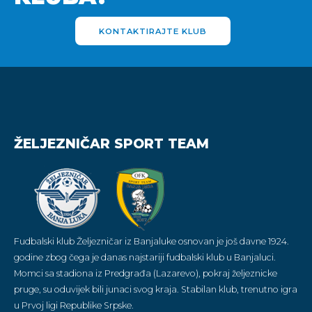
KONTAKTIRAJTE KLUB
ŽELJEZNIČAR SPORT TEAM
Fudbalski klub Željezničar iz Banjaluke osnovan je još davne 1924.
godine zbog čega je danas najstariji fudbalski klub u Banjaluci.
Momci sa stadiona iz Predgrađa (Lazarevo), pokraj željeznicke
pruge, su oduvijek bili junaci svog kraja. Stabilan klub, trenutno igra
u Prvoj ligi Republike Srpske.