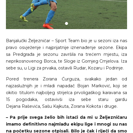
Banjalučki Željezničar – Sport Team bio je u sezoni iza nas
pravo osvježenje i najprijatnije iznenađenje sezone. Ekipa
sa Predgrađa je sezonu završila na trećem mjestu, iza
neprikosnovenog Borca, te Sloge iz Gornjeg Crnjelova. Iza
sebe su, u Ligi za prvaka, ostavili Rudar, Kozaru i Podrinje.
Pored trenera Zorana Ćurguza, svakako jedan od
najzaslužnijih je i mladi napadač Bojan Marković, koji se
okitio titulom najboljeg strijelca prvoligaškog karavana sa
15 pogodaka, ostavivši iza sebe staru gardu
Dejana Raševića, Sašu Kajkuta, Zorana Kokota i druge.
– Pa prije svega želio bih istaći da mi u Željezničaru
imamo definitivno najmlađu ekipu lige i mnogi su nas
na početku sezone otpisali. Bilo je čak i riječi da smo