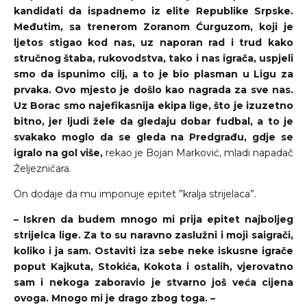
kandidati da ispadnemo iz elite Republike Srpske.
Međutim, sa trenerom Zoranom Ćurguzom, koji je
ljetos stigao kod nas, uz naporan rad i trud kako
stručnog štaba, rukovodstva, tako i nas igrača, uspjeli
smo da ispunimo cilj, a to je bio plasman u Ligu za
prvaka. Ovo mjesto je došlo kao nagrada za sve nas.
Uz Borac smo najefikasnija ekipa lige, što je izuzetno
bitno, jer ljudi žele da gledaju dobar fudbal, a to je
svakako moglo da se gleda na Predgrađu, gdje se
igralo na gol više,
rekao je Bojan Marković, mladi napadač
Željezničara.
On dodaje da mu imponuje epitet ”kralja strijelaca”.
– Iskren da budem mnogo mi prija epitet najboljeg
strijelca lige. Za to su naravno zaslužni i moji saigrači,
koliko i ja sam. Ostaviti iza sebe neke iskusne igrače
poput Kajkuta, Stokića, Kokota i ostalih, vjerovatno
sam i nekoga zaboravio je stvarno još veća cijena
ovoga. Mnogo mi je drago zbog toga. –